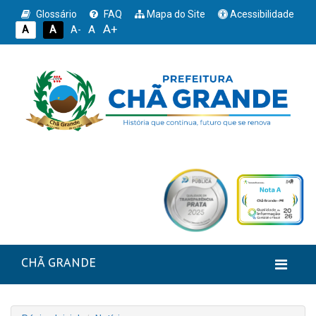
Glossário
FAQ
Mapa do Site
Acessibilidade
A+
A
A
A
A-
CHÃ GRANDE