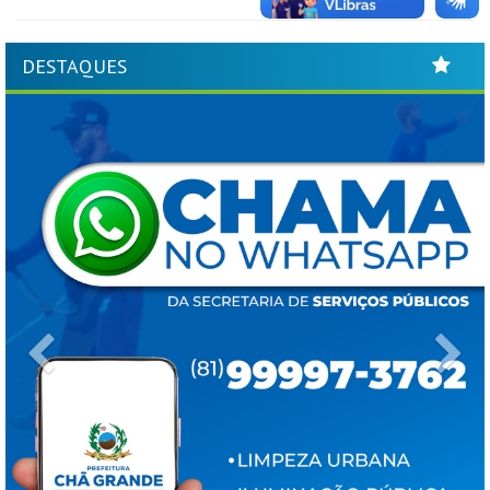
DESTAQUES
Previous
Ne