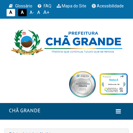
Glossário
FAQ
Mapa do Site
Acessibilidade
A+
A
A
A
A-
CHÃ GRANDE