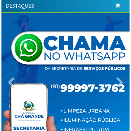
DESTAQUES
Previous
Ne