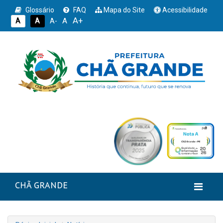
Glossário
FAQ
Mapa do Site
Acessibilidade
A+
A
A
A
A-
CHÃ GRANDE