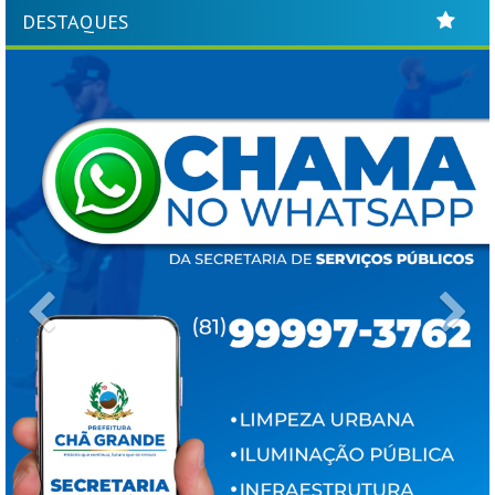
DESTAQUES
Previous
Ne