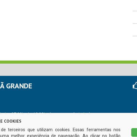
HÃ GRANDE
r das 07:00hs às 13:00hs (exceto nos feriados)
E COOKIES
s de terceiros que utilizam cookies. Essas ferramentas nos
uma melhor experiência de navegação. Ao clicar no botão