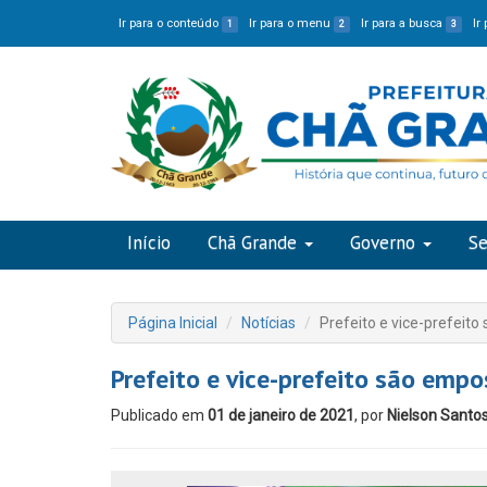
Ir para o conteúdo
Ir para o menu
Ir para a busca
Ir
1
2
3
Início
Chã Grande
Governo
Se
Página Inicial
Notícias
Prefeito e vice-prefei
Prefeito e vice-prefeito são em
Publicado em
01 de janeiro de 2021
, por
Nielson Santo