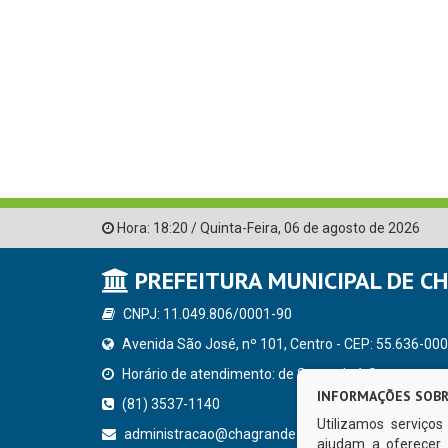
Hora:
18:20
/
Quinta-Feira
,
06 de agosto de 2026
PREFEITURA MUNICIPAL DE C
CNPJ: 11.049.806/0001-90
Avenida São José, nº 101, Centro - CEP: 55.636-000
Horário de atendimento: de Segunda à Sexta, a parti
INFORMAÇÕES SOBR
(81) 3537-1140
Utilizamos serviço
administracao@chagrande.pe.gov.br
ajudam a oferecer 