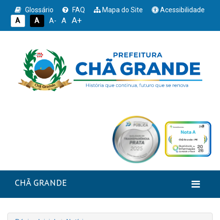
Glossário
FAQ
Mapa do Site
Acessibilidade
A+
A
A
A
A-
CHÃ GRANDE