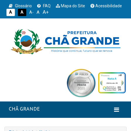
Glossário
FAQ
Mapa do Site
Acessibilidade
A+
A
A
A
A-
CHÃ GRANDE