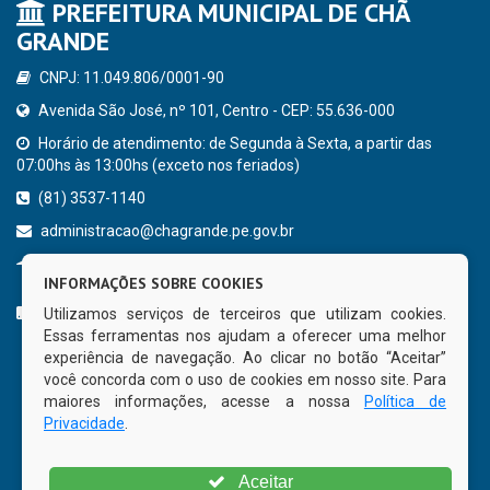
PREFEITURA MUNICIPAL DE CHÃ
GRANDE
CNPJ: 11.049.806/0001-90
Avenida São José, nº 101, Centro - CEP: 55.636-000
Horário de atendimento: de Segunda à Sexta, a partir das
07:00hs às 13:00hs (exceto nos feriados)
(81) 3537-1140
administracao@chagrande.pe.gov.br
Chã Grande - PE
INFORMAÇÕES SOBRE COOKIES
CURTA NOSSA FAN PAGE
Utilizamos serviços de terceiros que utilizam cookies.
Essas ferramentas nos ajudam a oferecer uma melhor
experiência de navegação. Ao clicar no botão “Aceitar”
você concorda com o uso de cookies em nosso site. Para
maiores informações, acesse a nossa
Política de
Privacidade
.
Aceitar