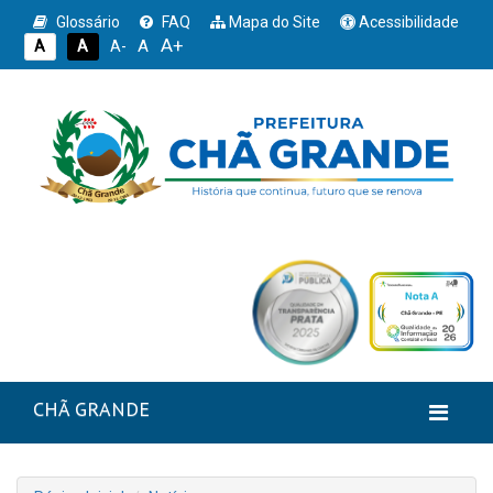
Glossário
FAQ
Mapa do Site
Acessibilidade
A+
A
A
A
A-
CHÃ GRANDE