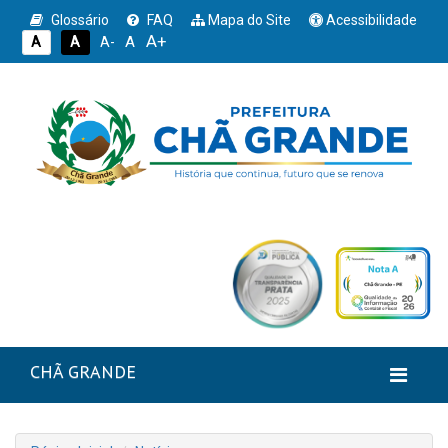
Glossário
FAQ
Mapa do Site
Acessibilidade
A+
A
A
A
A-
CHÃ GRANDE