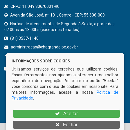
CNPJ: 11.049.806/0001-90
Avenida São José, nº 101, Centro - CEP: 55.636-000
Horário de atendimento: de Segunda à Sexta, a partir das
07:00hs às 13:00hs (exceto nos feriados)
(81) 3537-1140
administracao@chagrande.pe.gov.br
Chã Grande - PE
INFORMAÇÕES SOBRE COOKIES
CURTA NOSSA FAN PAGE
Utilizamos serviços de terceiros que utilizam cookies.
Essas ferramentas nos ajudam a oferecer uma melhor
experiência de navegação. Ao clicar no botão “Aceitar”
você concorda com o uso de cookies em nosso site. Para
maiores informações, acesse a nossa
Política de
Privacidade
.
Aceitar
Fechar