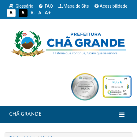
Glossário
FAQ
Mapa do Site
Acessibilidade
A+
A
A
A
A-
CHÃ GRANDE