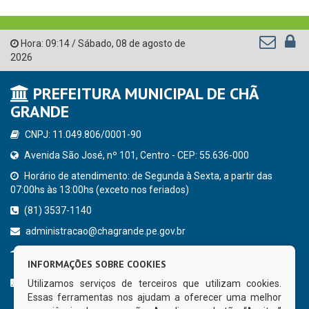
Hora:
09:14
/
Sábado
,
08 de agosto de
2026
PREFEITURA MUNICIPAL DE CHÃ
GRANDE
CNPJ: 11.049.806/0001-90
Avenida São José, nº 101, Centro - CEP: 55.636-000
Horário de atendimento: de Segunda à Sexta, a partir das
07:00hs às 13:00hs (exceto nos feriados)
(81) 3537-1140
administracao@chagrande.pe.gov.br
Chã Grande - PE
INFORMAÇÕES SOBRE COOKIES
CURTA NOSSA FAN PAGE
Utilizamos serviços de terceiros que utilizam cookies.
Essas ferramentas nos ajudam a oferecer uma melhor