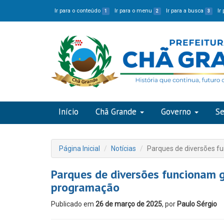
Ir para o conteúdo
Ir para o menu
Ir para a busca
Ir
1
2
3
Início
Chã Grande
Governo
Se
Página Inicial
Notícias
Parques de diversões fu
Parques de diversões funcionam g
programação
Publicado em
26 de março de 2025
, por
Paulo Sérgio