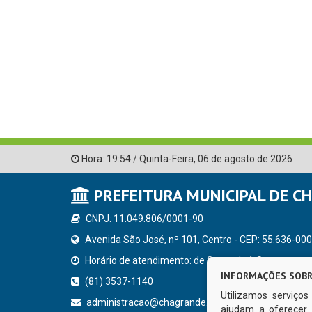
Hora:
19:54
/
Quinta-Feira
,
06 de agosto de 2026
PREFEITURA MUNICIPAL DE C
CNPJ: 11.049.806/0001-90
Avenida São José, nº 101, Centro - CEP: 55.636-000
Horário de atendimento: de Segunda à Sexta, a parti
INFORMAÇÕES SOBR
(81) 3537-1140
Utilizamos serviço
administracao@chagrande.pe.gov.br
ajudam a oferecer 