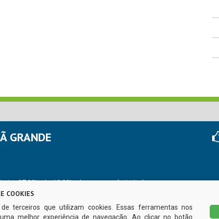
HÃ GRANDE
r das 07:00hs às 13:00hs (exceto nos feriados)
E COOKIES
s de terceiros que utilizam cookies. Essas ferramentas nos
uma melhor experiência de navegação. Ao clicar no botão