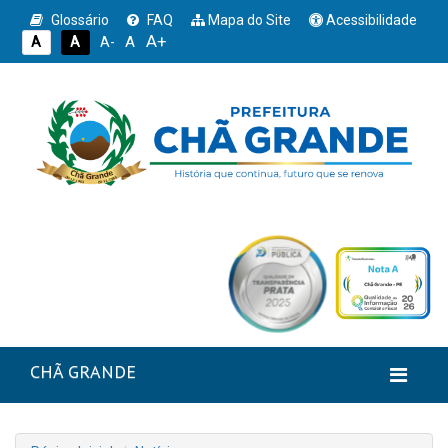
Glossário
FAQ
Mapa do Site
Acessibilidade
A+
A
A
A
A-
CHÃ GRANDE