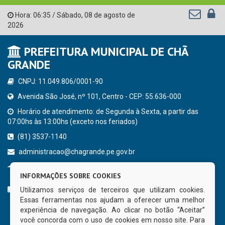
Hora:
06:35
/
Sábado
,
08 de agosto de
2026
PREFEITURA MUNICIPAL DE CHÃ
GRANDE
CNPJ: 11.049.806/0001-90
Avenida São José, nº 101, Centro - CEP: 55.636-000
Horário de atendimento: de Segunda à Sexta, a partir das
07:00hs às 13:00hs (exceto nos feriados)
(81) 3537-1140
administracao@chagrande.pe.gov.br
Chã Grande - PE
INFORMAÇÕES SOBRE COOKIES
CURTA NOSSA FAN PAGE
Utilizamos serviços de terceiros que utilizam cookies.
Essas ferramentas nos ajudam a oferecer uma melhor
experiência de navegação. Ao clicar no botão “Aceitar”
você concorda com o uso de cookies em nosso site. Para