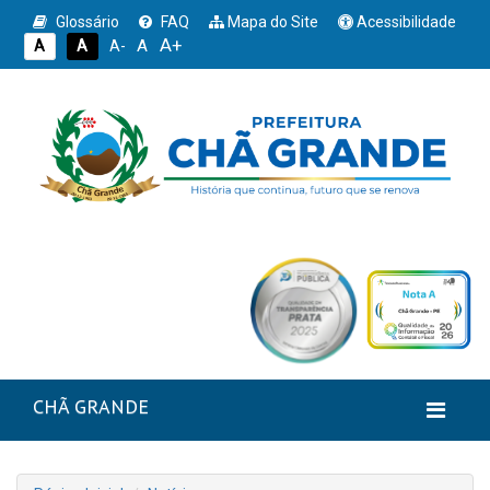
Glossário
FAQ
Mapa do Site
Acessibilidade
A+
A
A
A
A-
CHÃ GRANDE