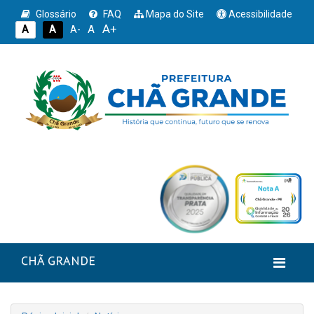
Glossário
FAQ
Mapa do Site
Acessibilidade
A+
A
A
A
A-
CHÃ GRANDE