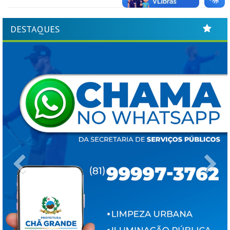
DESTAQUES
Previous
Ne