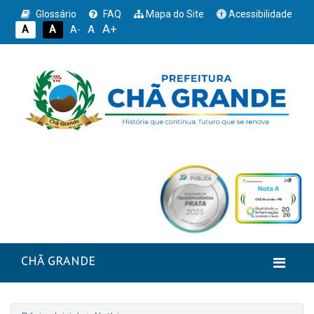
Glossário
FAQ
Mapa do Site
Acessibilidade
A+
A
A
A
A-
CHÃ GRANDE