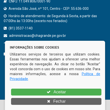
CNPJ: 11.049.806/0001-90
Avenida São José, nº 101, Centro - CEP: 55.636-000
Horário de atendimento: de Segunda à Sexta, a partir das
07:00hs às 13:00hs (exceto nos feriados)
(81) 3537-1140
administracao@chagrande.pe.gov.br
Chã Grande - PE
INFORMAÇÕES SOBRE COOKIES
CURTA NOSSA FAN PAGE
Utilizamos serviços de terceiros que utilizam cookies.
Essas ferramentas nos ajudam a oferecer uma melhor
experiência de navegação. Ao clicar no botão “Aceitar”
você concorda com o uso de cookies em nosso site. Para
maiores informações, acesse a nossa
Política de
Privacidade
.
Aceitar
Fechar
© Copyright 2026 Prefeitura Municipal de Chã Grande | Todos