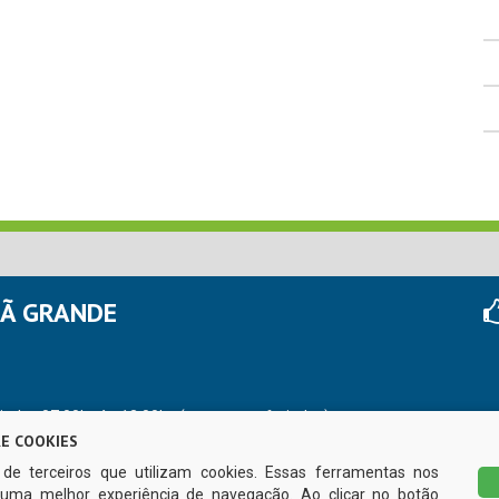
HÃ GRANDE
r das 07:00hs às 13:00hs (exceto nos feriados)
E COOKIES
s de terceiros que utilizam cookies. Essas ferramentas nos
uma melhor experiência de navegação. Ao clicar no botão