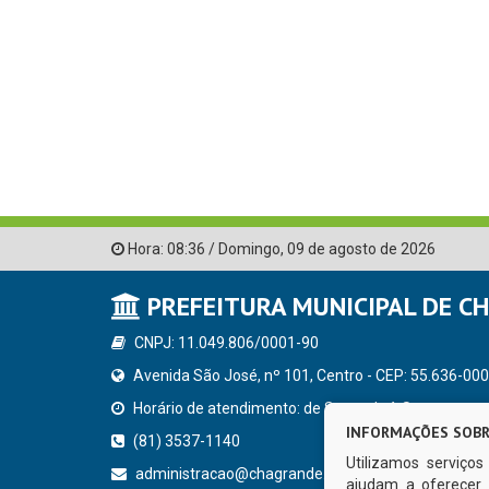
Hora:
08:36
/
Domingo
,
09 de agosto de 2026
PREFEITURA MUNICIPAL DE C
CNPJ: 11.049.806/0001-90
Avenida São José, nº 101, Centro - CEP: 55.636-000
Horário de atendimento: de Segunda à Sexta, a parti
INFORMAÇÕES SOBR
(81) 3537-1140
Utilizamos serviço
administracao@chagrande.pe.gov.br
ajudam a oferecer 