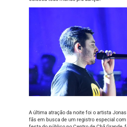
A última atração da noite foi o artista Jon
fãs em busca de um registro especial com o
festa do público no Centro de Chã Grande,