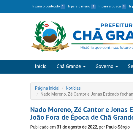
Ir para o conteúdo
Ir para o menu
Ir para a busca
Ir
1
2
3
Início
Chã Grande
Governo
Se
Página Inicial
Notícias
Nado Moreno, Zé Cantor e Jonas Esticado fecham
Nado Moreno, Zé Cantor e Jonas 
João Fora de Época de Chã Grand
Publicado em
31 de agosto de 2022
, por
Paulo Sérgio