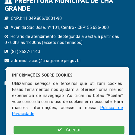
PREFEITURA MUNICIPAL DE CHÃ
GRANDE
CNPJ: 11.049.806/0001-90
Avenida São José, nº 101, Centro - CEP: 55.636-000
Horário de atendimento: de Segunda à Sexta, a partir das
07:00hs às 13:00hs (exceto nos feriados)
(81) 3537-1140
administracao@chagrande.pe.gov.br
Chã Grande - PE
INFORMAÇÕES SOBRE COOKIES
CURTA NOSSA FAN PAGE
Utilizamos serviços de terceiros que utilizam cookies.
Essas ferramentas nos ajudam a oferecer uma melhor
experiência de navegação. Ao clicar no botão “Aceitar”
você concorda com o uso de cookies em nosso site. Para
maiores informações, acesse a nossa
Política de
Privacidade
.
Aceitar