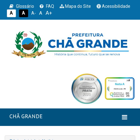
Glossário
FAQ
Mapa do Site
Acessibilidade
A+
A
A
A
A-
CHÃ GRANDE