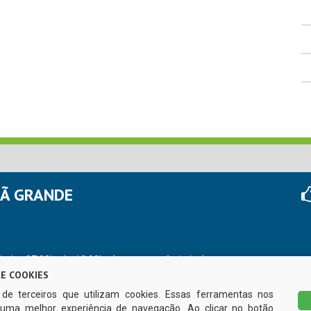
HÃ GRANDE
r das 07:00hs às 13:00hs (exceto nos feriados)
E COOKIES
s de terceiros que utilizam cookies. Essas ferramentas nos
uma melhor experiência de navegação. Ao clicar no botão