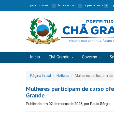
Ir para o conteúdo
Ir para o menu
Ir para a busca
Ir
1
2
3
Início
Chã Grande
Governo
Se
Página Inicial
Notícias
Mulheres participam de
Mulheres participam de curso of
Grande
Publicado em
02 de março de 2023
, por
Paulo Sérgio