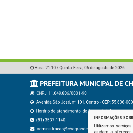
Hora:
21:10
/
Quinta-Feira
,
06 de agosto de 2026
PREFEITURA MUNICIPAL DE C
CNPJ: 11.049.806/0001-90
Avenida São José, nº 101, Centro - CEP: 55.636-000
Horário de atendimento: de Segunda à Sexta, a parti
INFORMAÇÕES SOBR
(81) 3537-1140
Utilizamos serviço
administracao@chagrande.pe.gov.br
ajudam a oferecer 