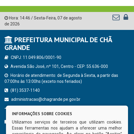
Hora:
14:46
/
Sexta-Feira
,
07 de agosto
de 2026
PREFEITURA MUNICIPAL DE CHÃ
GRANDE
CNPJ: 11.049.806/0001-90
Avenida São José, nº 101, Centro - CEP: 55.636-000
Horário de atendimento: de Segunda à Sexta, a partir das
07:00hs às 13:00hs (exceto nos feriados)
(81) 3537-1140
administracao@chagrande.pe.gov.br
Chã Grande - PE
INFORMAÇÕES SOBRE COOKIES
CURTA NOSSA FAN PAGE
Utilizamos serviços de terceiros que utilizam cookies.
Essas ferramentas nos ajudam a oferecer uma melhor