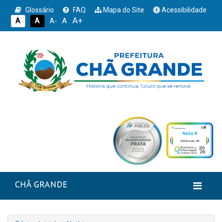
Glossário
FAQ
Mapa do Site
Acessibilidade
A+
A
A
A
A-
CHÃ GRANDE