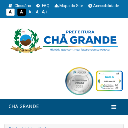
Glossário
FAQ
Mapa do Site
Acessibilidade
A+
A
A
A
A-
CHÃ GRANDE