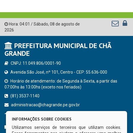
Hora:
04:01
/
Sábado
,
08 de agosto de
2026
PREFEITURA MUNICIPAL DE CHÃ
GRANDE
CNPJ: 11.049.806/0001-90
Avenida São José, nº 101, Centro - CEP: 55.636-000
Horário de atendimento: de Segunda à Sexta, a partir das
07:00hs às 13:00hs (exceto nos feriados)
(81) 3537-1140
administracao@chagrande.pe.gov.br
Chã Grande - PE
INFORMAÇÕES SOBRE COOKIES
CURTA NOSSA FAN PAGE
Utilizamos serviços de terceiros que utilizam cookies.