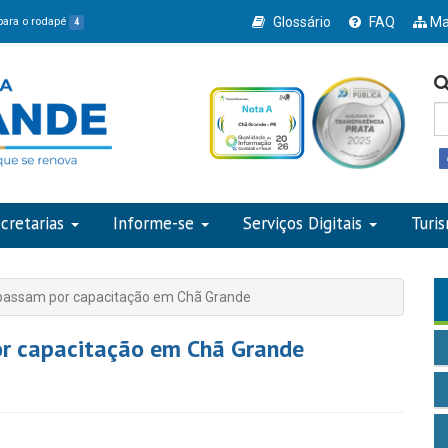
Glossário
FAQ
Ma
 para o rodapé
4
cretarias
Informe-se
Serviços Digitais
Turi
passam por capacitação em Chã Grande
or capacitação em Chã Grande