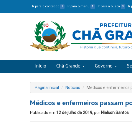
Ir para o conteúdo
Ir para o menu
Ir para a busca
Ir
1
2
3
Início
Chã Grande
Governo
Se
Página Inicial
Notícias
Médicos e enfermeiros 
Médicos e enfermeiros passam p
Publicado em
12 de julho de 2019
, por
Nielson Santos