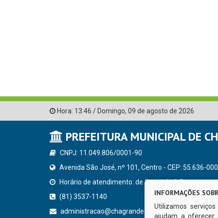
Hora:
13:46
/
Domingo
,
09 de agosto de 2026
PREFEITURA MUNICIPAL DE C
CNPJ: 11.049.806/0001-90
Avenida São José, nº 101, Centro - CEP: 55.636-000
Horário de atendimento: de Segunda à Sexta, a parti
INFORMAÇÕES SOBR
(81) 3537-1140
Utilizamos serviço
administracao@chagrande.pe.gov.br
ajudam a oferecer 