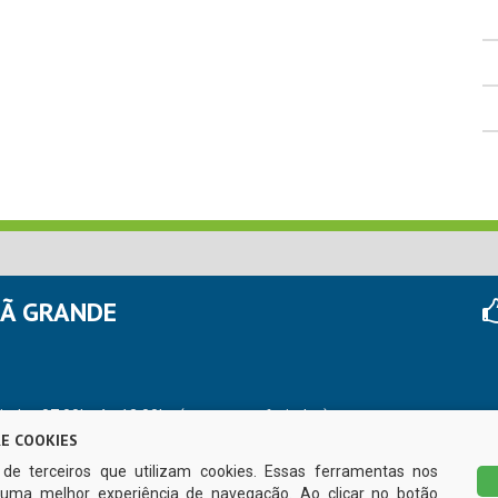
HÃ GRANDE
r das 07:00hs às 13:00hs (exceto nos feriados)
E COOKIES
s de terceiros que utilizam cookies. Essas ferramentas nos
uma melhor experiência de navegação. Ao clicar no botão