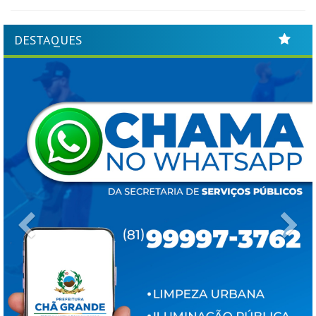
DESTAQUES
Previous
Ne