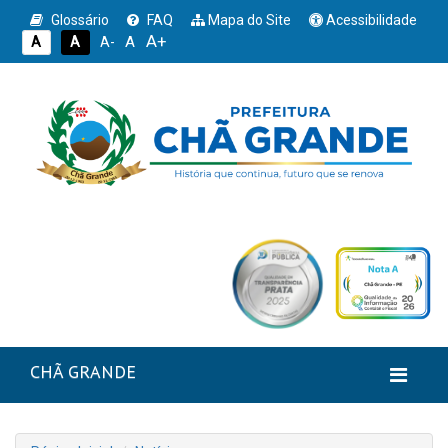
Glossário
FAQ
Mapa do Site
Acessibilidade
A+
A
A
A
A-
CHÃ GRANDE