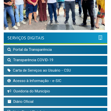
SERVIÇOS DIGITAIS
Portal da Transparência
Transparência COVID-19
Carta de Serviços ao Usuário - CSU
Acesso à Informação - e-SIC
Ouvidoria do Município
Diário Oficial