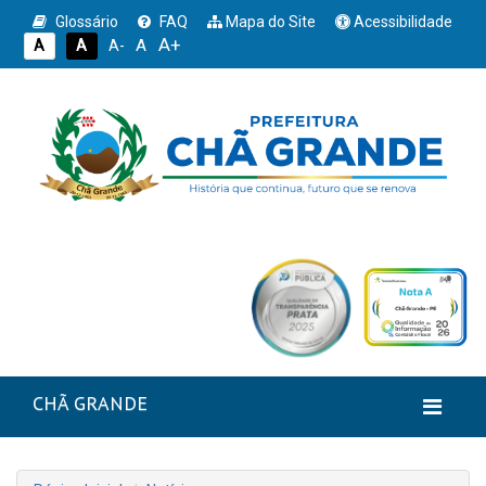
Glossário
FAQ
Mapa do Site
Acessibilidade
A+
A
A
A
A-
CHÃ GRANDE