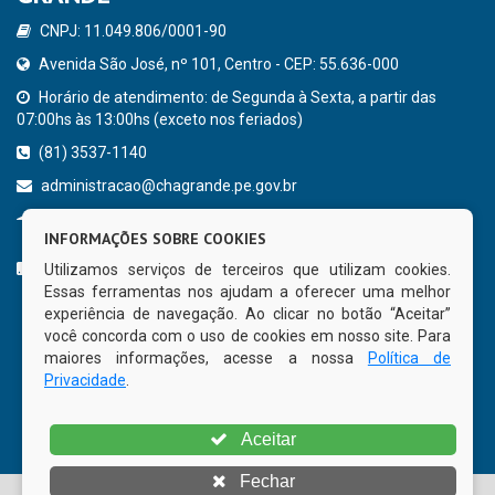
CNPJ: 11.049.806/0001-90
Avenida São José, nº 101, Centro - CEP: 55.636-000
Horário de atendimento: de Segunda à Sexta, a partir das
07:00hs às 13:00hs (exceto nos feriados)
(81) 3537-1140
administracao@chagrande.pe.gov.br
Chã Grande - PE
INFORMAÇÕES SOBRE COOKIES
CURTA NOSSA FAN PAGE
Utilizamos serviços de terceiros que utilizam cookies.
Essas ferramentas nos ajudam a oferecer uma melhor
experiência de navegação. Ao clicar no botão “Aceitar”
você concorda com o uso de cookies em nosso site. Para
maiores informações, acesse a nossa
Política de
Privacidade
.
Aceitar
Fechar