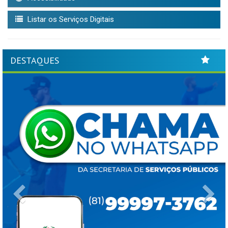
Listar os Serviços Digitais
DESTAQUES
Previous
Ne