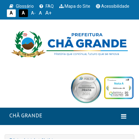
Glossário
FAQ
Mapa do Site
Acessibilidade
A+
A
A
A
A-
CHÃ GRANDE