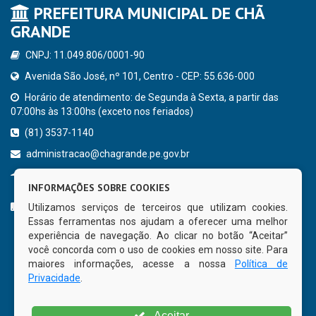
PREFEITURA MUNICIPAL DE CHÃ
GRANDE
CNPJ: 11.049.806/0001-90
Avenida São José, nº 101, Centro - CEP: 55.636-000
Horário de atendimento: de Segunda à Sexta, a partir das
07:00hs às 13:00hs (exceto nos feriados)
(81) 3537-1140
administracao@chagrande.pe.gov.br
Chã Grande - PE
INFORMAÇÕES SOBRE COOKIES
CURTA NOSSA FAN PAGE
Utilizamos serviços de terceiros que utilizam cookies.
Essas ferramentas nos ajudam a oferecer uma melhor
experiência de navegação. Ao clicar no botão “Aceitar”
você concorda com o uso de cookies em nosso site. Para
maiores informações, acesse a nossa
Política de
Privacidade
.
Aceitar