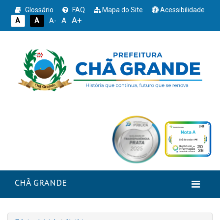
Glossário
FAQ
Mapa do Site
Acessibilidade
A+
A
A
A
A-
CHÃ GRANDE