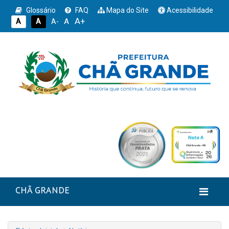
Glossário
FAQ
Mapa do Site
Acessibilidade
A+
A
A
A
A-
CHÃ GRANDE