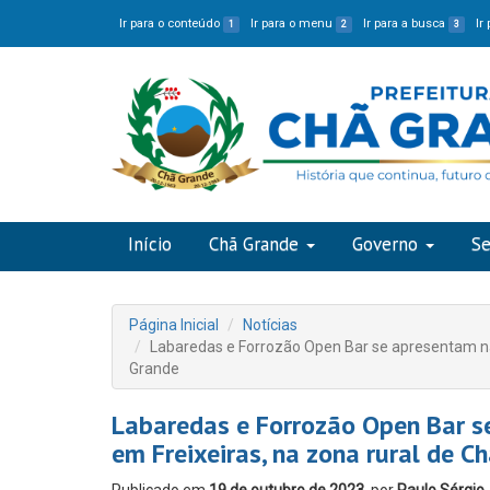
Ir para o conteúdo
Ir para o menu
Ir para a busca
Ir
1
2
3
Início
Chã Grande
Governo
Se
Página Inicial
Notícias
Labaredas e Forrozão Open Bar se apresentam na 
Grande
Labaredas e Forrozão Open Bar s
em Freixeiras, na zona rural de C