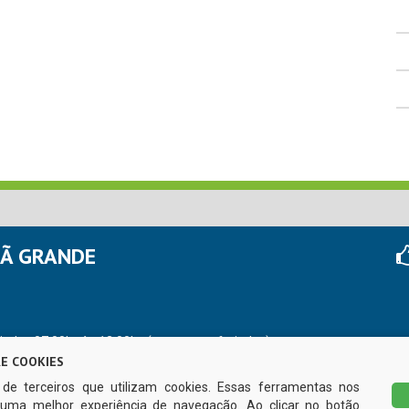
HÃ GRANDE
r das 07:00hs às 13:00hs (exceto nos feriados)
E COOKIES
s de terceiros que utilizam cookies. Essas ferramentas nos
uma melhor experiência de navegação. Ao clicar no botão