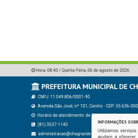
Hora:
08:40
/
Quinta-Feira
,
06 de agosto de 2026
PREFEITURA MUNICIPAL DE C
CNPJ: 11.049.806/0001-90
Avenida São José, nº 101, Centro - CEP: 55.636-000
Horário de atendimento: de Segunda à Sexta, a parti
INFORMAÇÕES SOBR
(81) 3537-1140
Utilizamos serviço
administracao@chagrande.pe.gov.br
ajudam a oferecer 