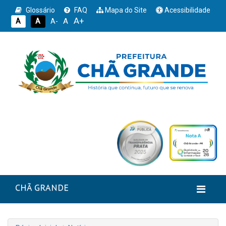
Glossário
FAQ
Mapa do Site
Acessibilidade
A+
A
A
A
A-
CHÃ GRANDE