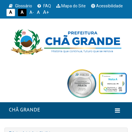
Glossário
FAQ
Mapa do Site
Acessibilidade
A+
A
A
A
A-
CHÃ GRANDE