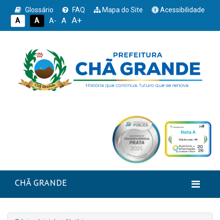
Glossário
FAQ
Mapa do Site
Acessibilidade
A+
A
A
A
A-
CHÃ GRANDE