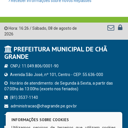
Receber Informações sobre novos Repasses
Hora:
16:26
/
Sábado
,
08 de agosto de
2026
PREFEITURA MUNICIPAL DE CHÃ
GRANDE
CNPJ: 11.049.806/0001-90
Avenida São José, nº 101, Centro - CEP: 55.636-000
Horário de atendimento: de Segunda à Sexta, a partir das
07:00hs às 13:00hs (exceto nos feriados)
(81) 3537-1140
administracao@chagrande.pe.gov.br
Chã Grande - PE
INFORMAÇÕES SOBRE COOKIES
CURTA NOSSA FAN PAGE
Utilizamos serviços de terceiros que utilizam cookies.