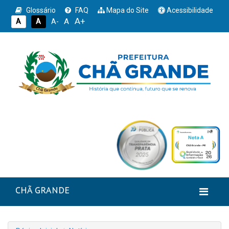
Glossário
FAQ
Mapa do Site
Acessibilidade
A+
A
A
A
A-
CHÃ GRANDE