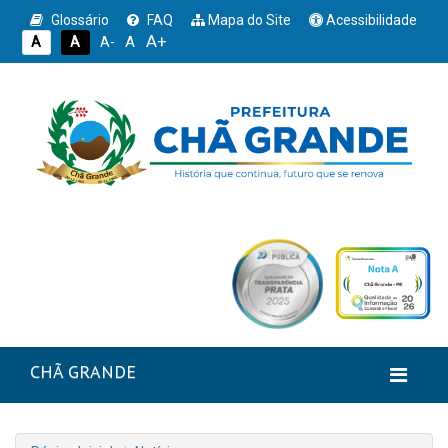
Glossário
FAQ
Mapa do Site
Acessibilidade
A+
A
A
A
A-
CHÃ GRANDE