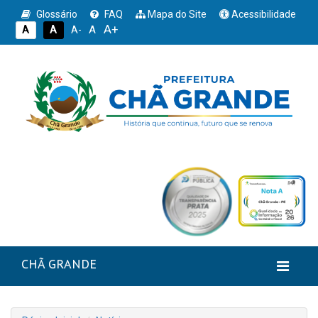
Glossário
FAQ
Mapa do Site
Acessibilidade
A+
A
A
A
A-
CHÃ GRANDE