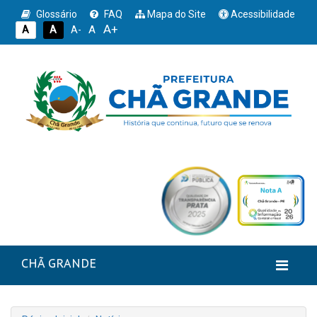
Glossário
FAQ
Mapa do Site
Acessibilidade
A+
A
A
A
A-
CHÃ GRANDE