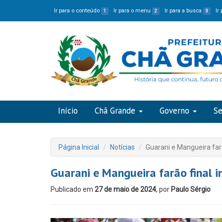
Ir para o conteúdo
Ir para o menu
Ir para a busca
Ir
1
2
3
Início
Chã Grande
Governo
Se
Página Inicial
Notícias
Guarani e Mangueira fa
Guarani e Mangueira farão final
Publicado em
27 de maio de 2024
, por
Paulo Sérgio