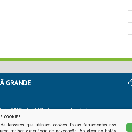
HÃ GRANDE
r das 07:00hs às 13:00hs (exceto nos feriados)
E COOKIES
s de terceiros que utilizam cookies. Essas ferramentas nos
uma melhor experiência de navegação. Ao clicar no botão