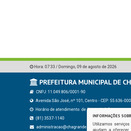
Hora:
07:33
/
Domingo
,
09 de agosto de 2026
PREFEITURA MUNICIPAL DE C
CNPJ: 11.049.806/0001-90
Avenida São José, nº 101, Centro - CEP: 55.636-000
Horário de atendimento: de Segunda à Sexta, a parti
INFORMAÇÕES SOBR
(81) 3537-1140
Utilizamos serviço
administracao@chagrande.pe.gov.br
ajudam a oferecer 