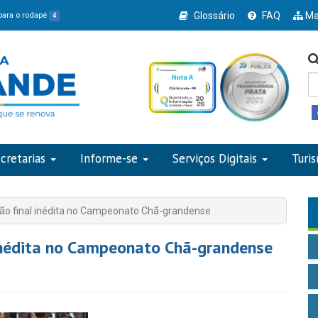
Glossário
FAQ
Ma
 para o rodapé
4
cretarias
Informe-se
Serviços Digitais
Turi
rão final inédita no Campeonato Chã-grandense
 inédita no Campeonato Chã-grandense