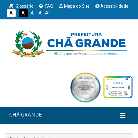
Glossário
FAQ
Mapa do Site
Acessibilidade
A+
A
A
A
A-
CHÃ GRANDE