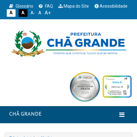
Glossário
FAQ
Mapa do Site
Acessibilidade
A+
A
A
A
A-
CHÃ GRANDE