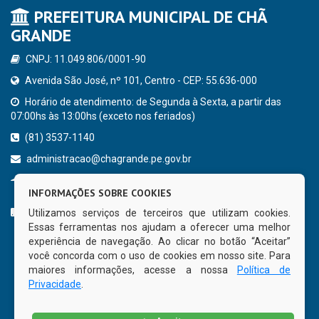
PREFEITURA MUNICIPAL DE CHÃ
GRANDE
CNPJ: 11.049.806/0001-90
Avenida São José, nº 101, Centro - CEP: 55.636-000
Horário de atendimento: de Segunda à Sexta, a partir das
07:00hs às 13:00hs (exceto nos feriados)
(81) 3537-1140
administracao@chagrande.pe.gov.br
Chã Grande - PE
INFORMAÇÕES SOBRE COOKIES
CURTA NOSSA FAN PAGE
Utilizamos serviços de terceiros que utilizam cookies.
Essas ferramentas nos ajudam a oferecer uma melhor
experiência de navegação. Ao clicar no botão “Aceitar”
você concorda com o uso de cookies em nosso site. Para
maiores informações, acesse a nossa
Política de
Privacidade
.