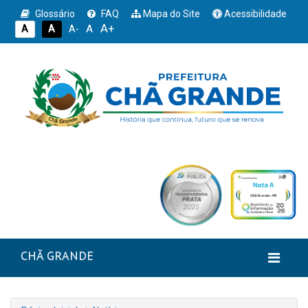
Glossário
FAQ
Mapa do Site
Acessibilidade
A+
A
A
A
A-
CHÃ GRANDE