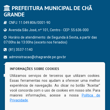
PREFEITURA MUNICIPAL DE CHÃ
GRANDE
CNPJ: 11.049.806/0001-90
Avenida São José, nº 101, Centro - CEP: 55.636-000
Horário de atendimento: de Segunda à Sexta, a partir das
07:00hs às 13:00hs (exceto nos feriados)
(81) 3537-1140
administracao@chagrande.pe.gov.br
Chã Grande - PE
INFORMAÇÕES SOBRE COOKIES
CURTA NOSSA FAN PAGE
Utilizamos serviços de terceiros que utilizam cookies.
Essas ferramentas nos ajudam a oferecer uma melhor
experiência de navegação. Ao clicar no botão “Aceitar”
você concorda com o uso de cookies em nosso site. Para
maiores informações, acesse a nossa
Política de
Privacidade
.