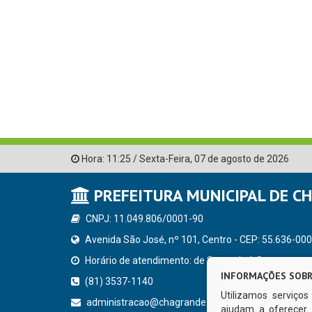
Hora:
11:25
/
Sexta-Feira
,
07 de agosto de 2026
PREFEITURA MUNICIPAL DE C
CNPJ: 11.049.806/0001-90
Avenida São José, nº 101, Centro - CEP: 55.636-000
Horário de atendimento: de Segunda à Sexta, a parti
INFORMAÇÕES SOBR
(81) 3537-1140
Utilizamos serviço
administracao@chagrande.pe.gov.br
ajudam a oferecer 