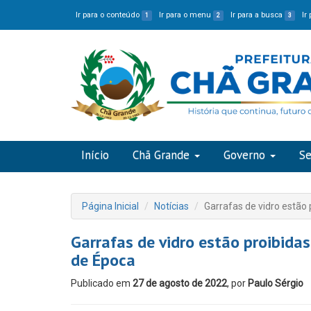
Ir para o conteúdo
Ir para o menu
Ir para a busca
Ir
1
2
3
Início
Chã Grande
Governo
Se
Página Inicial
Notícias
Garrafas de vidro estão
Garrafas de vidro estão proibida
de Época
Publicado em
27 de agosto de 2022
, por
Paulo Sérgio