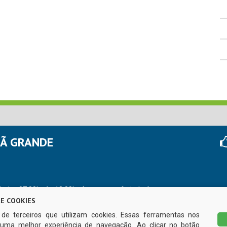
HÃ GRANDE
r das 07:00hs às 13:00hs (exceto nos feriados)
E COOKIES
s de terceiros que utilizam cookies. Essas ferramentas nos
uma melhor experiência de navegação. Ao clicar no botão