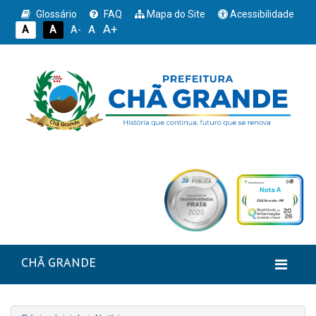
Glossário
FAQ
Mapa do Site
Acessibilidade
A+
A
A
A
A-
CHÃ GRANDE