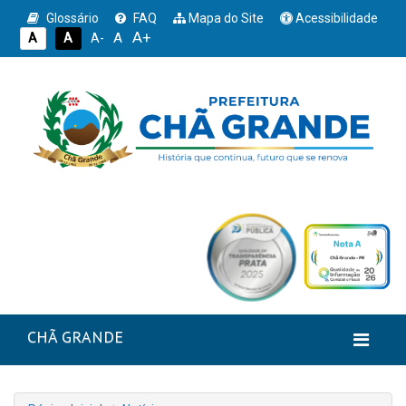
Glossário
FAQ
Mapa do Site
Acessibilidade
A+
A
A
A
A-
CHÃ GRANDE