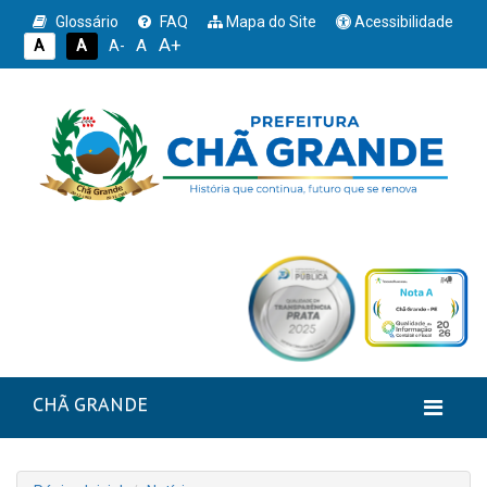
Glossário
FAQ
Mapa do Site
Acessibilidade
A+
A
A
A
A-
CHÃ GRANDE