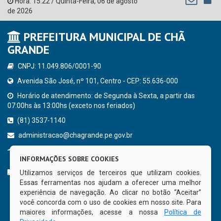
Hora:
15:22
/
Quinta-Feira
,
06 de agosto
de 2026
PREFEITURA MUNICIPAL DE CHÃ
GRANDE
CNPJ: 11.049.806/0001-90
Avenida São José, nº 101, Centro - CEP: 55.636-000
Horário de atendimento: de Segunda à Sexta, a partir das
07:00hs às 13:00hs (exceto nos feriados)
(81) 3537-1140
administracao@chagrande.pe.gov.br
Chã Grande - PE
INFORMAÇÕES SOBRE COOKIES
CURTA NOSSA FAN PAGE
Utilizamos serviços de terceiros que utilizam cookies.
Essas ferramentas nos ajudam a oferecer uma melhor
experiência de navegação. Ao clicar no botão “Aceitar”
você concorda com o uso de cookies em nosso site. Para
maiores informações, acesse a nossa
Política de