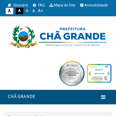
Glossário
FAQ
Mapa do Site
Acessibilidade
A+
A
A
A
A-
CHÃ GRANDE