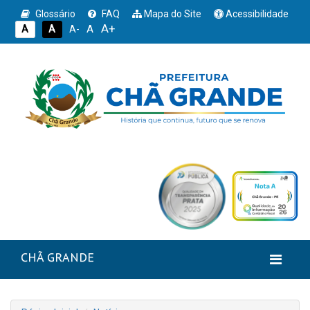
Glossário
FAQ
Mapa do Site
Acessibilidade
A+
A
A
A
A-
CHÃ GRANDE