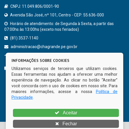
CNPJ: 11.049.806/0001-90
Avenida São José, nº 101, Centro - CEP: 55.636-000
Horário de atendimento: de Segunda à Sexta, a partir das
07:00hs às 13:00hs (exceto nos feriados)
(81) 3537-1140
administracao@chagrande.pe.gov.br
Chã Grande - PE
INFORMAÇÕES SOBRE COOKIES
CURTA NOSSA FAN PAGE
Utilizamos serviços de terceiros que utilizam cookies.
Essas ferramentas nos ajudam a oferecer uma melhor
experiência de navegação. Ao clicar no botão “Aceitar”
você concorda com o uso de cookies em nosso site. Para
maiores informações, acesse a nossa
Política de
Privacidade
.
Aceitar
Fechar