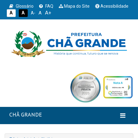
Glossário
FAQ
Mapa do Site
Acessibilidade
A+
A
A
A
A-
CHÃ GRANDE