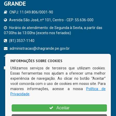
GRANDE
CNPJ: 11.049.806/0001-90
Avenida São José, nº 101, Centro - CEP: 55.636-000
Horário de atendimento: de Segunda à Sexta, a partir das
07:00hs às 13:00hs (exceto nos feriados)
(81) 3537-1140
administracao@chagrande.pe.gov.br
Chã Grande - PE
INFORMAÇÕES SOBRE COOKIES
CURTA NOSSA FAN PAGE
Utilizamos serviços de terceiros que utilizam cookies.
Essas ferramentas nos ajudam a oferecer uma melhor
experiência de navegação. Ao clicar no botão “Aceitar”
você concorda com o uso de cookies em nosso site. Para
maiores informações, acesse a nossa
Política de
Privacidade
.
Aceitar