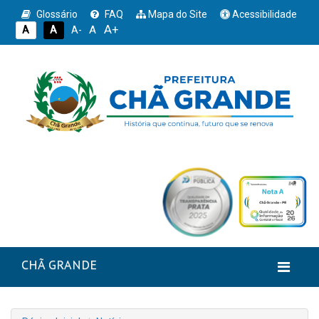
Glossário
FAQ
Mapa do Site
Acessibilidade
A+
A
A
A
A-
CHÃ GRANDE