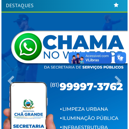
DESTAQUES
Previous
Ne