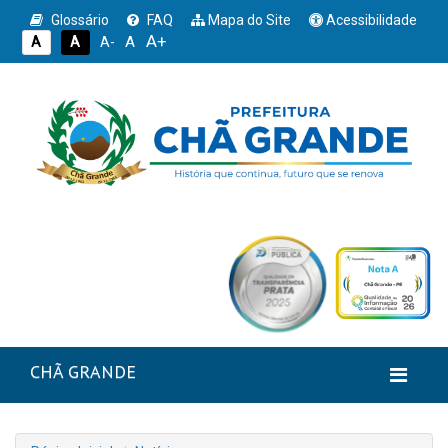
Glossário
FAQ
Mapa do Site
Acessibilidade
A+
A
A
A
A-
CHÃ GRANDE