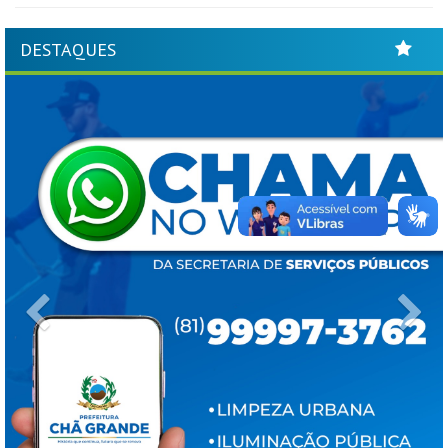
DESTAQUES
Previous
Ne