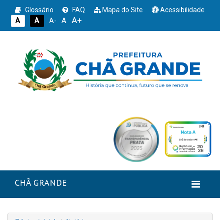
Glossário
FAQ
Mapa do Site
Acessibilidade
A+
A
A
A
A-
CHÃ GRANDE