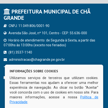
PREFEITURA MUNICIPAL DE CHÃ
GRANDE
CNPJ: 11.049.806/0001-90
Avenida São José, nº 101, Centro - CEP: 55.636-000
Horário de atendimento: de Segunda à Sexta, a partir das
07:00hs às 13:00hs (exceto nos feriados)
(81) 3537-1140
administracao@chagrande.pe.gov.br
Chã Grande - PE
INFORMAÇÕES SOBRE COOKIES
CURTA NOSSA FAN PAGE
Utilizamos serviços de terceiros que utilizam cookies.
Essas ferramentas nos ajudam a oferecer uma melhor
experiência de navegação. Ao clicar no botão “Aceitar”
você concorda com o uso de cookies em nosso site. Para
maiores informações, acesse a nossa
Política de
Privacidade
.