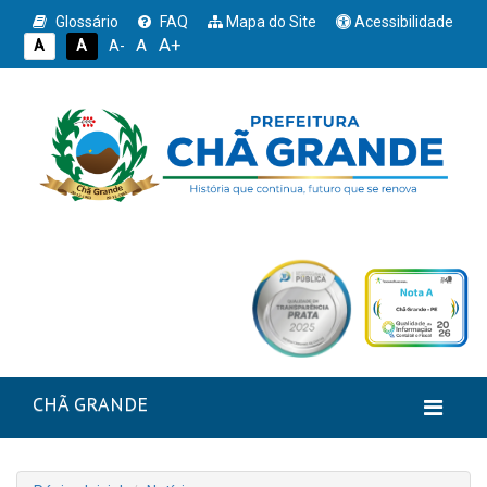
Glossário
FAQ
Mapa do Site
Acessibilidade
A+
A
A
A
A-
CHÃ GRANDE