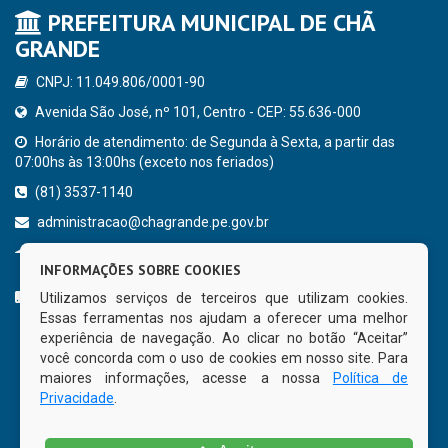
PREFEITURA MUNICIPAL DE CHÃ
GRANDE
CNPJ: 11.049.806/0001-90
Avenida São José, nº 101, Centro - CEP: 55.636-000
Horário de atendimento: de Segunda à Sexta, a partir das
07:00hs às 13:00hs (exceto nos feriados)
(81) 3537-1140
administracao@chagrande.pe.gov.br
Chã Grande - PE
INFORMAÇÕES SOBRE COOKIES
CURTA NOSSA FAN PAGE
Utilizamos serviços de terceiros que utilizam cookies.
Essas ferramentas nos ajudam a oferecer uma melhor
experiência de navegação. Ao clicar no botão “Aceitar”
você concorda com o uso de cookies em nosso site. Para
maiores informações, acesse a nossa
Política de
Privacidade
.