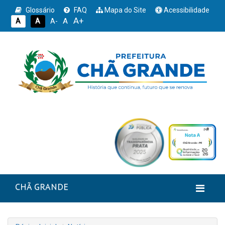
Glossário
FAQ
Mapa do Site
Acessibilidade
A+
A
A
A
A-
CHÃ GRANDE