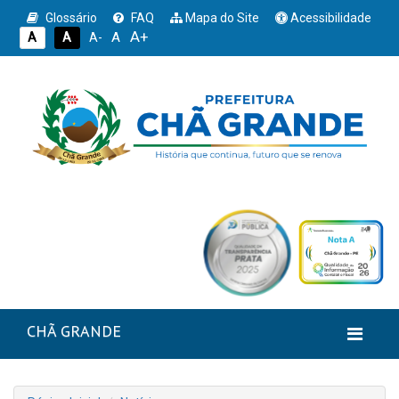
Glossário
FAQ
Mapa do Site
Acessibilidade
A+
A
A
A
A-
CHÃ GRANDE